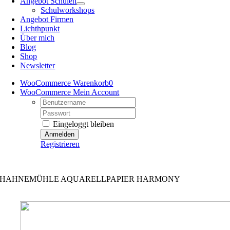
Angebot Schulen
Schulworkshops
Angebot Firmen
Lichthpunkt
Über mich
Blog
Shop
Newsletter
WooCommerce Warenkorb
0
WooCommerce Mein Account
Username:
Password:
Eingeloggt bleiben
Registrieren
Kreativretreats – Angebote mit Mehrwert
HAHNEMÜHLE AQUARELLPAPIER HARMONY