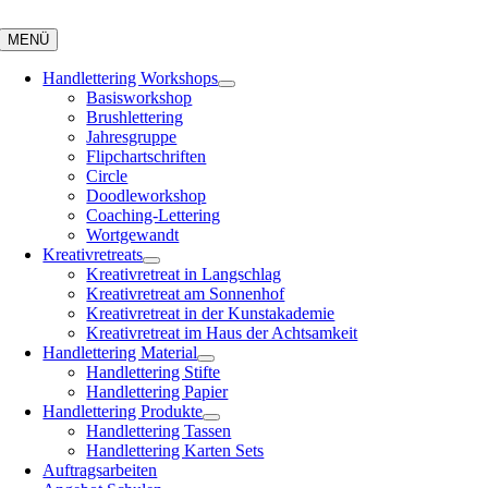
Zum
Inhalt
MENÜ
springen
Handlettering Workshops
Basisworkshop
Brushlettering
Jahresgruppe
Flipchartschriften
Circle
Doodleworkshop
Coaching-Lettering
Wortgewandt
Kreativretreats
Kreativretreat in Langschlag
Kreativretreat am Sonnenhof
Kreativretreat in der Kunstakademie
Kreativretreat im Haus der Achtsamkeit
Handlettering Material
Handlettering Stifte
Handlettering Papier
Handlettering Produkte
Handlettering Tassen
Handlettering Karten Sets
Auftragsarbeiten