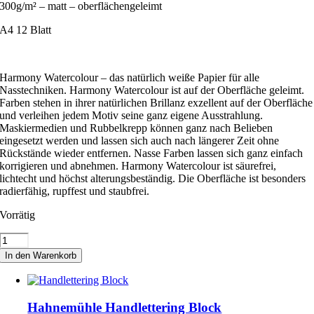
300g/m² – matt – oberflächengeleimt
A4 12 Blatt
Harmony Watercolour – das natürlich weiße Papier für alle
Nasstechniken. Harmony Watercolour ist auf der Oberfläche geleimt.
Farben stehen in ihrer natürlichen Brillanz exzellent auf der Oberfläche
und verleihen jedem Motiv seine ganz eigene Ausstrahlung.
Maskiermedien und Rubbelkrepp können ganz nach Belieben
eingesetzt werden und lassen sich auch nach längerer Zeit ohne
Rückstände wieder entfernen. Nasse Farben lassen sich ganz einfach
korrigieren und abnehmen. Harmony Watercolour ist säurefrei,
lichtecht und höchst alterungsbeständig. Die Oberfläche ist besonders
radierfähig, rupffest und staubfrei.
Vorrätig
Hahnemühle
Aquarellpapier
In den Warenkorb
Harmony
Menge
Hahnemühle Handlettering Block