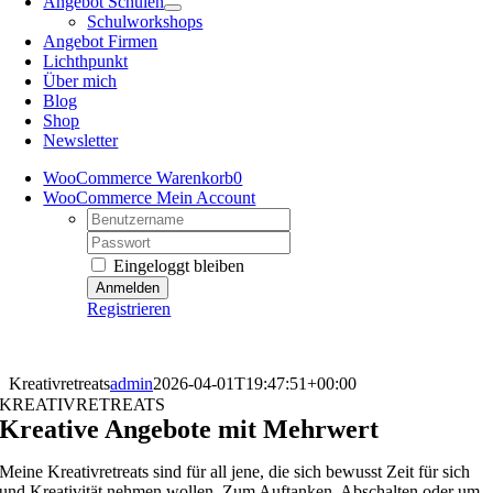
Angebot Schulen
Schulworkshops
Angebot Firmen
Lichthpunkt
Über mich
Blog
Shop
Newsletter
WooCommerce Warenkorb
0
WooCommerce Mein Account
Username:
Password:
Eingeloggt bleiben
Registrieren
Kreativretreats – Angebote mit Mehrwert
Kreativretreats
admin
2026-04-01T19:47:51+00:00
KREATIVRETREATS
Kreative Angebote mit Mehrwert
Meine Kreativretreats sind für all jene, die sich bewusst Zeit für sich
und Kreativität nehmen wollen. Zum Auftanken, Abschalten oder um