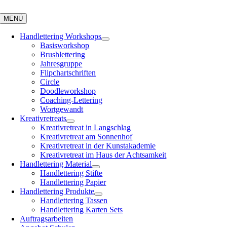
Zum
Inhalt
MENÜ
springen
Handlettering Workshops
Basisworkshop
Brushlettering
Jahresgruppe
Flipchartschriften
Circle
Doodleworkshop
Coaching-Lettering
Wortgewandt
Kreativretreats
Kreativretreat in Langschlag
Kreativretreat am Sonnenhof
Kreativretreat in der Kunstakademie
Kreativretreat im Haus der Achtsamkeit
Handlettering Material
Handlettering Stifte
Handlettering Papier
Handlettering Produkte
Handlettering Tassen
Handlettering Karten Sets
Auftragsarbeiten