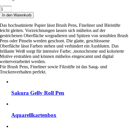
Hahnemühle
Handlettering
In den Warenkorb
Block
Menge
Das hochsatinierte Papier lässt Brush Pens, Fineliner und Bleistifte
leicht gleiten. Vorzeichnungen lassen sich mühelos auf der
gestrichenen Oberfläche wegradieren und Spitzen von sensiblen Brush
Pens oder Pinseln werden geschont. Die glatte, geschlossene
Oberfläche lässt Farben stehen und verhindert ein Ausbluten. Das
brillante Weiß sorgt für intensive Farbe; ,monochrome und kolorierte
Motive erstrahlen und können mühelos eingescannt und digital
weiterverarbeitet werden.
Für Brush Pens, Fineliner sowie Filzstifte ist das Saug- und
Trockenverhalten perfekt.
Sakura Gelly Roll Pen
Aquarellkartenbox