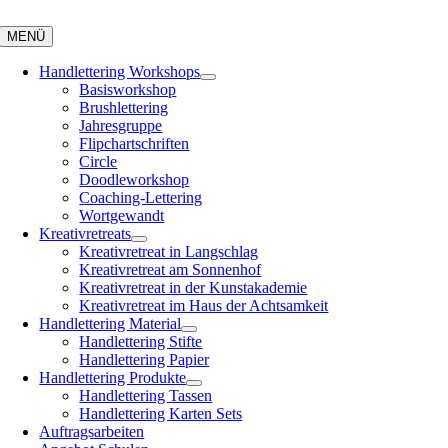
Zum
Inhalt
MENÜ
springen
Handlettering Workshops
Basisworkshop
Brushlettering
Jahresgruppe
Flipchartschriften
Circle
Doodleworkshop
Coaching-Lettering
Wortgewandt
Kreativretreats
Kreativretreat in Langschlag
Kreativretreat am Sonnenhof
Kreativretreat in der Kunstakademie
Kreativretreat im Haus der Achtsamkeit
Handlettering Material
Handlettering Stifte
Handlettering Papier
Handlettering Produkte
Handlettering Tassen
Handlettering Karten Sets
Auftragsarbeiten