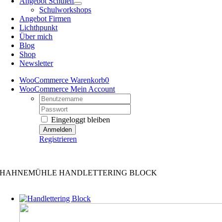
Angebot Schulen
Schulworkshops
Angebot Firmen
Lichthpunkt
Über mich
Blog
Shop
Newsletter
WooCommerce Warenkorb
0
WooCommerce Mein Account
Username:
Password:
Eingeloggt bleiben
Registrieren
Kreativretreats – Angebote mit Mehrwert
HAHNEMÜHLE HANDLETTERING BLOCK