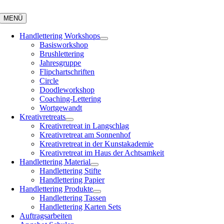
Zum
Inhalt
MENÜ
springen
Handlettering Workshops
Basisworkshop
Brushlettering
Jahresgruppe
Flipchartschriften
Circle
Doodleworkshop
Coaching-Lettering
Wortgewandt
Kreativretreats
Kreativretreat in Langschlag
Kreativretreat am Sonnenhof
Kreativretreat in der Kunstakademie
Kreativretreat im Haus der Achtsamkeit
Handlettering Material
Handlettering Stifte
Handlettering Papier
Handlettering Produkte
Handlettering Tassen
Handlettering Karten Sets
Auftragsarbeiten