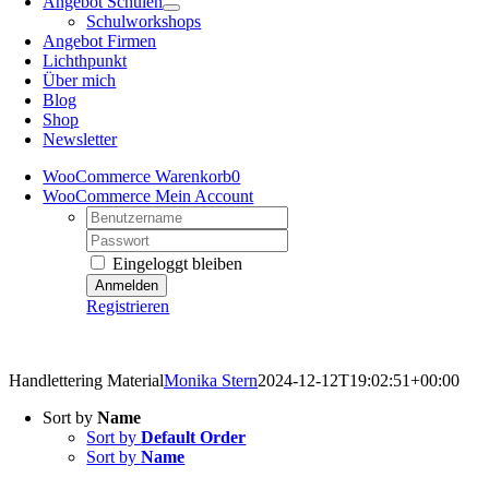
Angebot Schulen
Schulworkshops
Angebot Firmen
Lichthpunkt
Über mich
Blog
Shop
Newsletter
WooCommerce Warenkorb
0
WooCommerce Mein Account
Username:
Password:
Eingeloggt bleiben
Registrieren
Kreativretreats – Angebote mit Mehrwert
Handlettering Material
Monika Stern
2024-12-12T19:02:51+00:00
Sort by
Name
Sort by
Default Order
Sort by
Name