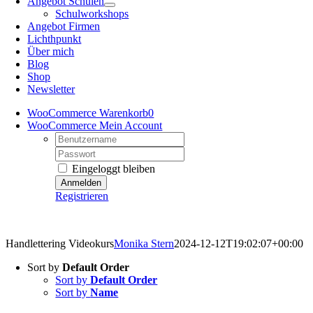
Angebot Schulen
Schulworkshops
Angebot Firmen
Lichthpunkt
Über mich
Blog
Shop
Newsletter
WooCommerce Warenkorb
0
WooCommerce Mein Account
Username:
Password:
Eingeloggt bleiben
Registrieren
Kreativretreats – Angebote mit Mehrwert
Handlettering Videokurs
Monika Stern
2024-12-12T19:02:07+00:00
Sort by
Default Order
Sort by
Default Order
Sort by
Name