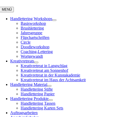
Zum
Inhalt
MENÜ
springen
Handlettering Workshops
Basisworkshop
Brushlettering
Jahresgruppe
Flipchartschriften
Circle
Doodleworkshop
Coaching-Lettering
Wortgewandt
Kreativretreats
Kreativretreat in Langschlag
Kreativretreat am Sonnenhof
Kreativretreat in der Kunstakademie
Kreativretreat im Haus der Achtsamkeit
Handlettering Material
Handlettering Stifte
Handlettering Papier
Handlettering Produkte
Handlettering Tassen
Handlettering Karten Sets
Auftragsarbeiten