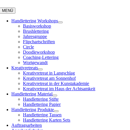
Zum
Inhalt
MENÜ
springen
Handlettering Workshops
Basisworkshop
Brushlettering
Jahresgruppe
Flipchartschriften
Circle
Doodleworkshop
Coaching-Lettering
Wortgewandt
Kreativretreats
Kreativretreat in Langschlag
Kreativretreat am Sonnenhof
Kreativretreat in der Kunstakademie
Kreativretreat im Haus der Achtsamkeit
Handlettering Material
Handlettering Stifte
Handlettering Papier
Handlettering Produkte
Handlettering Tassen
Handlettering Karten Sets
Auftragsarbeiten