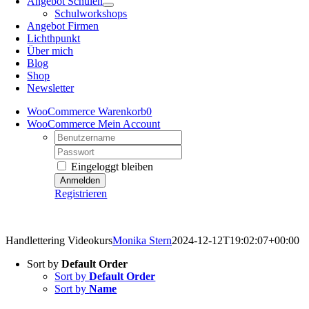
Angebot Schulen
Schulworkshops
Angebot Firmen
Lichthpunkt
Über mich
Blog
Shop
Newsletter
WooCommerce Warenkorb
0
WooCommerce Mein Account
Username:
Password:
Eingeloggt bleiben
Registrieren
Kreativretreats – Angebote mit Mehrwert
Handlettering Videokurs
Monika Stern
2024-12-12T19:02:07+00:00
Sort by
Default Order
Sort by
Default Order
Sort by
Name